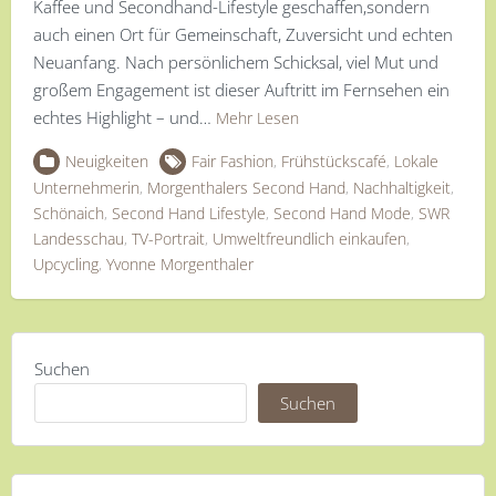
Kaffee und Secondhand-Lifestyle geschaffen,sondern
auch einen Ort für Gemeinschaft, Zuversicht und echten
Neuanfang. Nach persönlichem Schicksal, viel Mut und
großem Engagement ist dieser Auftritt im Fernsehen ein
echtes Highlight – und…
Mehr Lesen
Neuigkeiten
Fair Fashion
,
Frühstückscafé
,
Lokale
Unternehmerin
,
Morgenthalers Second Hand
,
Nachhaltigkeit
,
Schönaich
,
Second Hand Lifestyle
,
Second Hand Mode
,
SWR
Landesschau
,
TV-Portrait
,
Umweltfreundlich einkaufen
,
Upcycling
,
Yvonne Morgenthaler
Suchen
Suchen