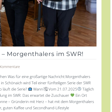
 – Morgenthalers im SWR!
 Kommentare
en Was für eine großartige Nachricht:Morgenthalers
n Schönaich wird Teil einer fünfteiligen Serie der SWR
läuft die Serie?
Wann?🗓 Vom 21.07.2025
Täglich
ung im SWR: Das erwartet die Zuschauer
Ein Ort
vonne – Gründerin mit Herz – hat mit dem Morgenthalers
er, guten Kaffee und Secondhand-Lifestyle