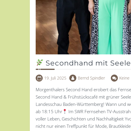
Secondhand mit Seele
19. Juli 2025
Bernd Spindler
Keine
Morgenthalers Second Hand erobert das Fernseh
Second Hand & Frühstückscafé mit grüner Seele i
Landesschau Baden-Württemberg! Wann und wo 
ab 18:15 Uhr
Im SWR Fernsehen TV-Ausstrahl
voller Leben, Geschichten und Nachhaltigkeit Y
nicht nur einen Treffpunkt für Mode, Brautkleid