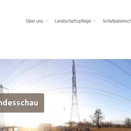
 die Natur
Über uns
Landschaftspflege
Schafpatensch
ndesschau