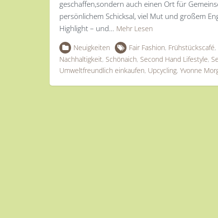
geschaffen,sondern auch einen Ort für Gemeins
persönlichem Schicksal, viel Mut und großem Eng
Highlight – und…
Mehr Lesen
Neuigkeiten
Fair Fashion
,
Frühstückscafé
,
Nachhaltigkeit
,
Schönaich
,
Second Hand Lifestyle
,
S
Umweltfreundlich einkaufen
,
Upcycling
,
Yvonne Morg