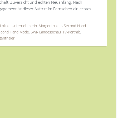
chaft, Zuversicht und echten Neuanfang. Nach
agement ist dieser Auftritt im Fernsehen ein echtes
Lokale Unternehmerin
,
Morgenthalers Second Hand
,
econd Hand Mode
,
SWR Landesschau
,
TV-Portrait
,
enthaler