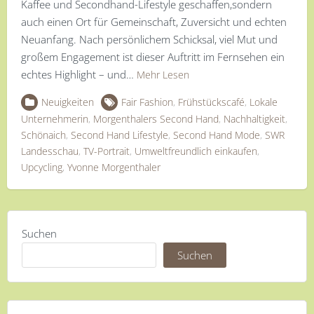
Kaffee und Secondhand-Lifestyle geschaffen,sondern
auch einen Ort für Gemeinschaft, Zuversicht und echten
Neuanfang. Nach persönlichem Schicksal, viel Mut und
großem Engagement ist dieser Auftritt im Fernsehen ein
echtes Highlight – und…
Mehr Lesen
Neuigkeiten
Fair Fashion
,
Frühstückscafé
,
Lokale
Unternehmerin
,
Morgenthalers Second Hand
,
Nachhaltigkeit
,
Schönaich
,
Second Hand Lifestyle
,
Second Hand Mode
,
SWR
Landesschau
,
TV-Portrait
,
Umweltfreundlich einkaufen
,
Upcycling
,
Yvonne Morgenthaler
Suchen
Suchen