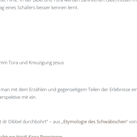
ag eines Schäfers besser kennen lernt.
lamm Tora und Kreuzigung Jesus
ss man mit dem Erzählen und gegenseitigem Teilen der Erlebnisse ein
rspektive mit ein.
t dr Dibbel durchbohrt“ – aus „
Etymologie des Schwäbischen
“ vo
ichtung Heidi Konz Renningen
.