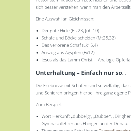
sich besser verstehen, wenn man den Arbeitsallt
Eine Auswahl an Gleichnissen:
Der gute Hirte (Ps 23, Joh 10)
Schafe und Böcke scheiden (Mt25,32)
Das verlorene Schaf (Lk15,4)
Auszug aus Ägypten (Ex12)
Jesus als das Lamm Christi – Analogie Opfer
Unterhaltung – Einfach nur so
…
Die Erlebnisse mit Schafen sind so vielfältig, da
und Senioren bringen hierbei Ihre ganz eigene Pe
Zum Beispiel:
Wort Herkunft „dubbelig“, „Dubbel“, „Dir gher
Gymnasiallehrer aus Ehingen an der Donau.
Themenwochen Schaf in der
Tagespflegeeinr