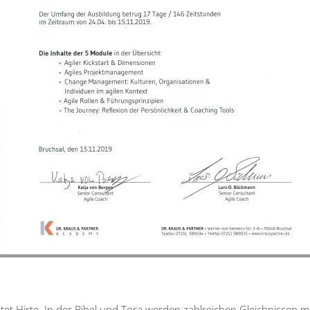
 Hirte. In der Bibel und Tora werden zahlreichen Gleichnissen mit 