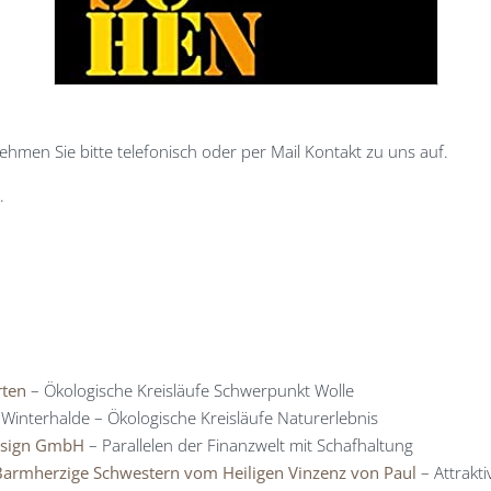
ehmen Sie bitte telefonisch oder per Mail Kontakt zu uns auf.
.
rten
– Ökologische Kreisläufe Schwerpunkt Wolle
interhalde – Ökologische Kreisläufe Naturerlebnis
esign GmbH
– Parallelen der Finanzwelt mit Schafhaltung
Barmherzige Schwestern vom Heiligen Vinzenz von Paul
– Attrakt