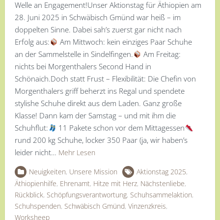
Welle an Engagement!Unser Aktionstag für Äthiopien am
28. Juni 2025 in Schwäbisch Gmünd war heiß – im
doppelten Sinne. Dabei sah’s zuerst gar nicht nach
Erfolg aus:
Am Mittwoch: kein einziges Paar Schuhe
an der Sammelstelle in Sindelfingen.
Am Freitag:
nichts bei Morgenthalers Second Hand in
Schönaich.Doch statt Frust – Flexibilität: Die Chefin von
Morgenthalers griff beherzt ins Regal und spendete
stylishe Schuhe direkt aus dem Laden. Ganz große
Klasse! Dann kam der Samstag – und mit ihm die
Schuhflut:
11 Pakete schon vor dem Mittagessen
rund 200 kg Schuhe, locker 350 Paar (ja, wir haben’s
leider nicht…
Mehr Lesen
Neuigkeiten
,
Unsere Mission
Aktionstag 2025
,
Äthiopienhilfe
,
Ehrenamt
,
Hitze mit Herz
,
Nächstenliebe
,
Rückblick
,
Schöpfungsverantwortung
,
Schuhsammelaktion
,
Schuhspenden
,
Schwäbisch Gmünd
,
Vinzenzkreis
,
Worksheep