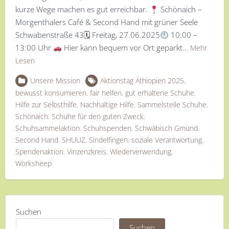
kurze Wege machen es gut erreichbar.
Schönaich –
Morgenthalers Café & Second Hand mit grüner Seele
Schwabenstraße 43🗓 Freitag, 27.06.2025
10:00 –
13:00 Uhr
Hier kann bequem vor Ort geparkt…
Mehr
Lesen
Unsere Mission
Aktionstag Äthiopien 2025
,
bewusst konsumieren
,
fair helfen
,
gut erhaltene Schuhe
,
Hilfe zur Selbsthilfe
,
Nachhaltige Hilfe
,
Sammelstelle Schuhe
,
Schönaich
,
Schuhe für den guten Zweck
,
Schuhsammelaktion
,
Schuhspenden
,
Schwäbisch Gmünd
,
Second Hand
,
SHUUZ
,
Sindelfingen
,
soziale Verantwortung
,
Spendenaktion
,
Vinzenzkreis
,
Wiederverwendung
,
Worksheep
Suchen
Suchen