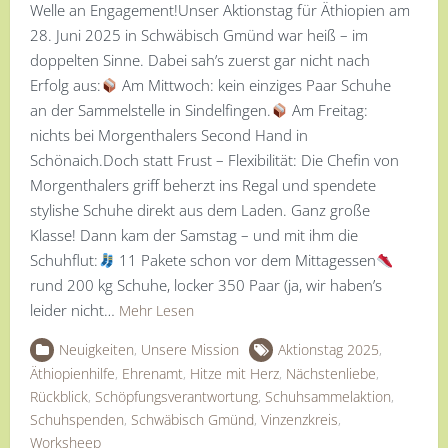
Welle an Engagement!Unser Aktionstag für Äthiopien am
28. Juni 2025 in Schwäbisch Gmünd war heiß – im
doppelten Sinne. Dabei sah’s zuerst gar nicht nach
Erfolg aus:
Am Mittwoch: kein einziges Paar Schuhe
an der Sammelstelle in Sindelfingen.
Am Freitag:
nichts bei Morgenthalers Second Hand in
Schönaich.Doch statt Frust – Flexibilität: Die Chefin von
Morgenthalers griff beherzt ins Regal und spendete
stylishe Schuhe direkt aus dem Laden. Ganz große
Klasse! Dann kam der Samstag – und mit ihm die
Schuhflut:
11 Pakete schon vor dem Mittagessen
rund 200 kg Schuhe, locker 350 Paar (ja, wir haben’s
leider nicht…
Mehr Lesen
Neuigkeiten
,
Unsere Mission
Aktionstag 2025
,
Äthiopienhilfe
,
Ehrenamt
,
Hitze mit Herz
,
Nächstenliebe
,
Rückblick
,
Schöpfungsverantwortung
,
Schuhsammelaktion
,
Schuhspenden
,
Schwäbisch Gmünd
,
Vinzenzkreis
,
Worksheep