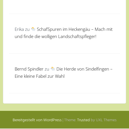
Erika
zu
SchafSpuren im Heckengäu – Mach mit
und finde die wolligen Landschaftspfleger!
Bernd Spindler
zu
Die Herde von Sindelfingen –
Eine kleine Fabel zur Wahl
Bereitgestellt von WordPress
|
Theme:
Trusted
by UXL Themes