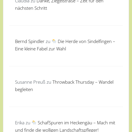
Claudia
zu
Danke, Ziegelstraße – Zeit für den
nächsten Schritt
Bernd Spindler
zu
Die Herde von Sindelfingen –
Eine kleine Fabel zur Wahl
Susanne Preuß
zu
Throwback Thursday – Wandel
begleiten
Erika
zu
SchafSpuren im Heckengäu – Mach mit
und finde die wolligen Landschaftspfleger!