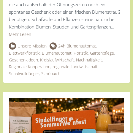
die auch außerhalb der Öffnungszeiten noch ein
spontanes Geschenk oder einen frischen Blumenstrauß
benötigen. Schafwolle und Pflanzen – eine natürliche
Kombination Blumen, Stauden und Gartenpflanzen…
Mehr Lesen
Unsere Mission
24h Blumenautomat
,
Blattwerkfloristik
,
Blumenautomat
,
Floristik
,
Gartenpflege
,
Geschenkideen
,
Kreislaufwirtschaft
,
Nachhaltigkeit
,
Regionale Kooperation
,
regionale Landwirtschaft
,
Schafwolldünger
,
Schönaich