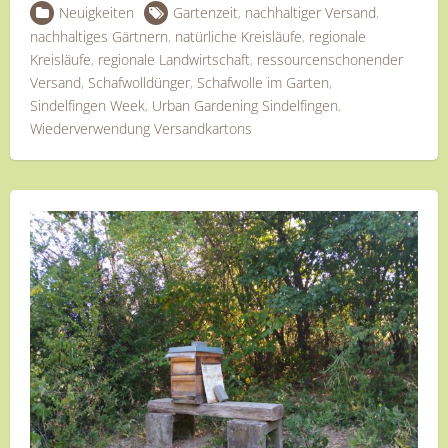
Neuigkeiten
Gartenzeit
,
nachhaltiger Versand
,
nachhaltiges Gärtnern
,
natürliche Kreisläufe
,
regionale
Kreisläufe
,
regionale Landwirtschaft
,
ressourcenschonender
Versand
,
Schafwolldünger
,
Schafwolle im Garten
,
Sindelfingen Week
,
Urban Gardening Sindelfingen
,
Wiederverwendung Versandkartons