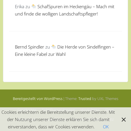
Erika
zu
SchafSpuren im Heckengäu – Mach mit
und finde die wolligen Landschaftspfleger!
Bernd Spindler
zu
Die Herde von Sindelfingen –
Eine kleine Fabel zur Wahl
Bereitgestellt von WordPress
|
Theme:
Trusted
by UXL Themes
Geschichte
Schafbeweidungen
Workshops
Shop
Cookies erleichtern die Bereitstellung unserer Dienste. Mit
Warenkorb
Versandkosten
Impressum/Datenschutz
der Nutzung unserer Dienste erklären Sie sich damit
einverstanden, dass wir Cookies verwenden.
OK