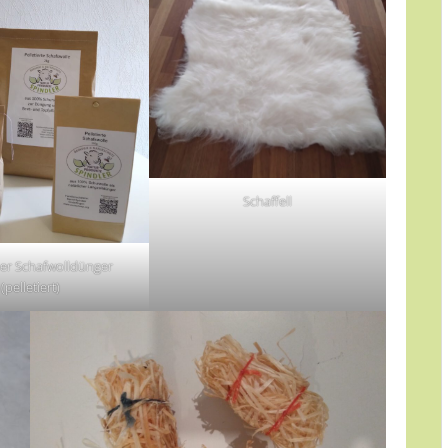
Schaffell
her Schafwolldünger
(pelletiert)