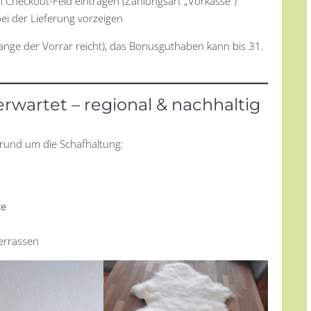
Checkout-Feld eintragen (Zahlungsart „Vorkasse“)
bei der Lieferung vorzeigen
solange der Vorrar reicht), das Bonusguthaben kann bis 31.
rwartet – regional & nachhaltig
l rund um die Schafhaltung:
te
ierrassen