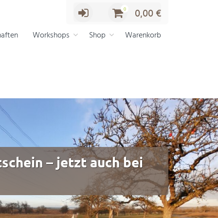
0
0,00
€
aften
Workshops
Shop
Warenkorb
chein – jetzt auch bei