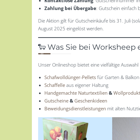
Kontaktlose Zahlung
: Gutscheinnummer im 
Zahlung bei Übergabe
: Gutschein einfach 
Die Aktion gilt für Gutscheinkäufe bis 31. Juli (
August 2025 eingelöst werden.
🐑 Was Sie bei Worksheep e
Unser Onlineshop bietet eine vielfältige Auswah
Schafwolldünger-Pellets
für Garten & Balkon
Schaffelle
aus eigener Haltung
Handgemachte Naturtextilien
&
Wollproduk
Gutscheine
&
Geschenkideen
Beweidungsdienstleistungen
mit alten Nutzt