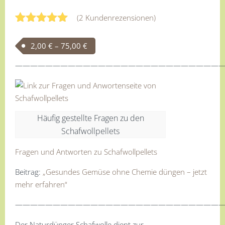
(
2
Kundenrezensionen)
Bewertet
2
mit
5.00
Preisspanne: 2,00 € bis 75,00 €
2,00
€
–
75,00
€
von 5,
basierend
———————————————————————————
auf
Kundenbewertungen
Häufig gestellte Fragen zu den
Schafwollpellets
Fragen und Antworten zu Schafwollpellets
Beitrag:
„Gesundes Gemüse ohne Chemie düngen – jetzt
mehr erfahren“
———————————————————————————
Der Naturdünger Schafwolle dient zur