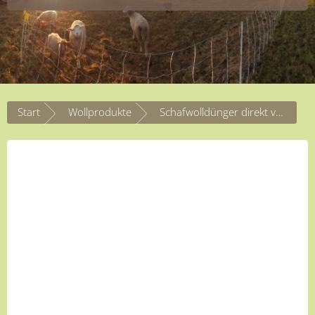
Start
Wollprodukte
Schafwolldünger direkt vom Schäfer in Pelletform