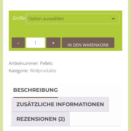
Größe
Schafwolldünger
IN DEN WARENKORB
direkt
vom
Schäfer
Artikelnummer:
Pellets
in
Kategorie:
Wollprodukte
Pelletform
Menge
BESCHREIBUNG
ZUSÄTZLICHE INFORMATIONEN
REZENSIONEN (2)