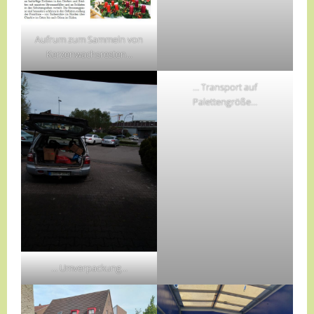
Aufrum zum Sammeln von
Kerzenwachsresten…
… Transport auf
Palettengröße…
… Umverpackung…