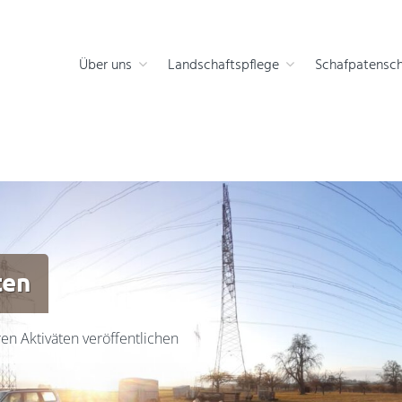
 die Natur
Über uns
Landschaftspflege
Schafpatensch
ten
en Aktiväten veröffentlichen