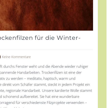
ckenfilzen für die Winter-
Keine Kommentare
uft durchs Fenster weht und die Abende wieder ruhiger
tspannende Handarbeiten. Trockenfilzen ist eine der
eativ zu werden – meditativ, haptisch, warm und
direkt vom Schäfer stammt, steckt in jedem Projekt ein
chte, regionale Handarbeit. Unsere kardierte Wolle stammt
 schonend aufbereitet. Sie hat eine wunderbare
ervorragend für verschiedenste Filzprojekte verwenden –