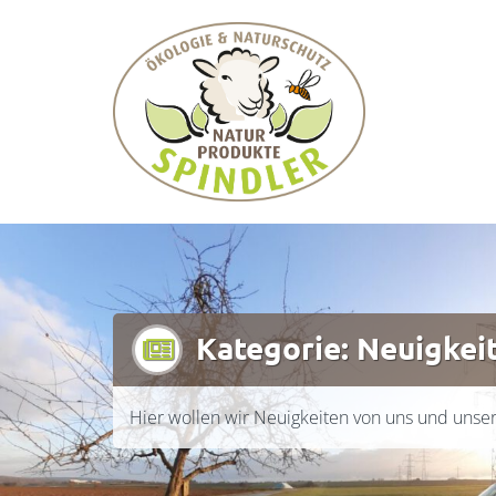
Zum
Wir kümmern uns um Schafe und
Inhalt
springen
Kategorie:
Neuigkei
Hier wollen wir Neuigkeiten von uns und unser