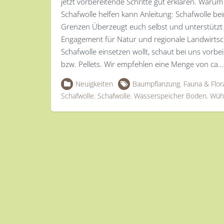
jetzt vorbereitende Schritte gut erklären. Wa
Schafwolle helfen kann Anleitung: Schafwolle b
Grenzen Überzeugt euch selbst und unterstütz
Engagement für Natur und regionale Landwirtsc
Schafwolle einsetzen wollt, schaut bei uns vorbe
bzw. Pellets. Wir empfehlen eine Menge von ca.
Neuigkeiten
Baumpflanzung
,
Fauna & Flor
Schafwolle
,
Schafwolle
,
Wasserspeicher Boden
,
Wüh