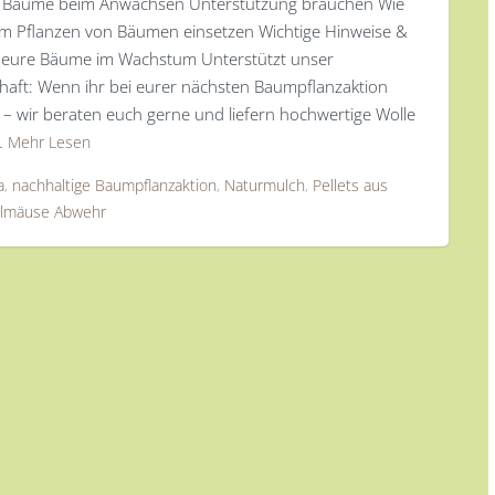
rum Bäume beim Anwachsen Unterstützung brauchen Wie
eim Pflanzen von Bäumen einsetzen Wichtige Hinweise &
t eure Bäume im Wachstum Unterstützt unser
haft: Wenn ihr bei eurer nächsten Baumpflanzaktion
i – wir beraten euch gerne und liefern hochwertige Wolle
…
Mehr Lesen
a
,
nachhaltige Baumpflanzaktion
,
Naturmulch
,
Pellets aus
lmäuse Abwehr