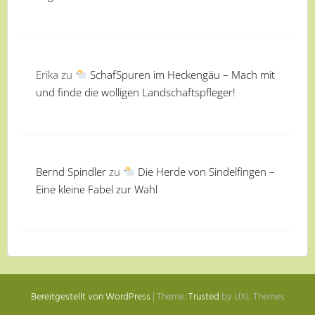
Erika
zu
SchafSpuren im Heckengäu – Mach mit
und finde die wolligen Landschaftspfleger!
Bernd Spindler
zu
Die Herde von Sindelfingen –
Eine kleine Fabel zur Wahl
Bereitgestellt von WordPress
|
Theme:
Trusted
by UXL Themes