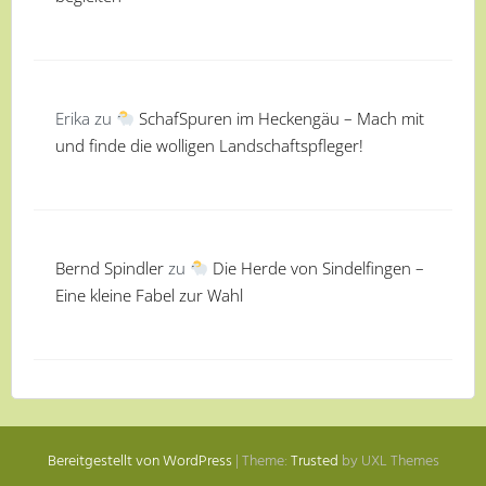
Erika
zu
SchafSpuren im Heckengäu – Mach mit
und finde die wolligen Landschaftspfleger!
Bernd Spindler
zu
Die Herde von Sindelfingen –
Eine kleine Fabel zur Wahl
Bereitgestellt von WordPress
|
Theme:
Trusted
by UXL Themes