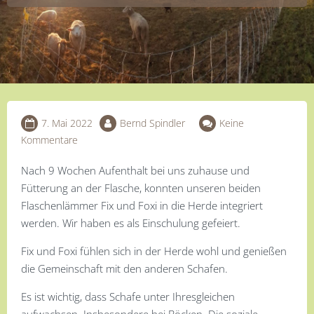
7. Mai 2022
Bernd Spindler
Keine
Kommentare
Nach 9 Wochen Aufenthalt bei uns zuhause und
Fütterung an der Flasche, konnten unseren beiden
Flaschenlämmer Fix und Foxi in die Herde integriert
werden. Wir haben es als Einschulung gefeiert.
Fix und Foxi fühlen sich in der Herde wohl und genießen
die Gemeinschaft mit den anderen Schafen.
Es ist wichtig, dass Schafe unter Ihresgleichen