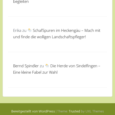
begleiten
Erika
zu
SchafSpuren im Heckengäu – Mach mit
und finde die wolligen Landschaftspfleger!
Bernd Spindler
zu
Die Herde von Sindelfingen –
Eine kleine Fabel zur Wahl
Bereitgestellt von WordPress
|
Theme:
Trusted
by UXL Themes