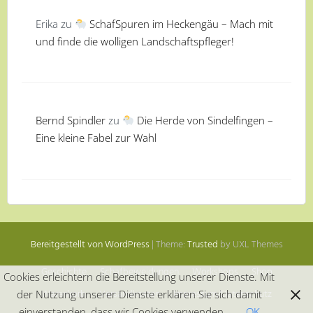
Erika
zu
SchafSpuren im Heckengäu – Mach mit
und finde die wolligen Landschaftspfleger!
Bernd Spindler
zu
Die Herde von Sindelfingen –
Eine kleine Fabel zur Wahl
Bereitgestellt von WordPress
|
Theme:
Trusted
by UXL Themes
Geschichte
Schafbeweidungen
Workshops
Shop
Cookies erleichtern die Bereitstellung unserer Dienste. Mit
Warenkorb
Versandkosten
Impressum/Datenschutz
der Nutzung unserer Dienste erklären Sie sich damit
einverstanden, dass wir Cookies verwenden.
OK