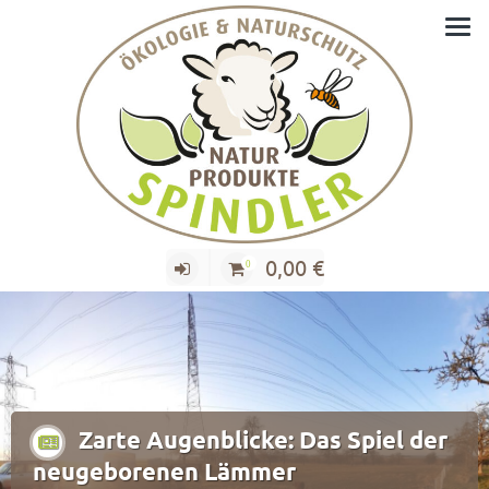
Zum
Wir kümmern uns um Schafe und die Natur
Inhalt
springen
0,00
€
0
Zarte Augenblicke: Das Spiel der
neugeborenen Lämmer