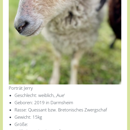
Porträt Jerry
Geschlecht: weiblich, ‚Aue‘
Geboren: 2019 in Darmsheim
Rasse: Quessant bzw. Bretonisches Zwergschaf
Gewicht: 15kg
Größe: