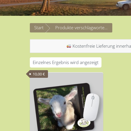
Start
Produkte verschlagwortet mit „Mousepad Schaf“
Kostenfreie Lieferung innerha
Einzelnes Ergebnis wird angezeigt
10,00
€