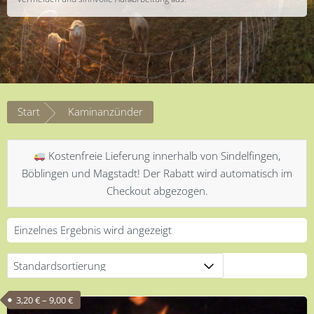
Start
Kaminanzünder
Kostenfreie Lieferung innerhalb von Sindelfingen,
Böblingen und Magstadt! Der Rabatt wird automatisch im
Checkout abgezogen.
Einzelnes Ergebnis wird angezeigt
Preisspanne: 3,20 € bis 9,00 €
3,20
€
–
9,00
€